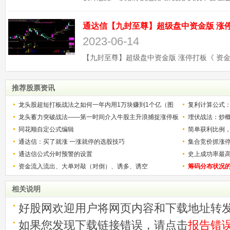
2023-06-14
推荐股票资讯
龙头股超短打板战法之如何一年内用1万块赚到1个亿（图
复利计算公式
解）
龙头蓄力突破战法——第一时间介入牛股主升浪捕捉涨停板
少？
埋伏战法：炒
的技巧（图解）
同花顺自定公式编辑
简单获利比例
通达信：买了就涨 一涨就停的选股技巧
用
集合竞价抓涨
通达信公式分时预警的设置
史上成功率最
资金流入流出、大单对敲（对倒）、诱多、诱空
称选股法宝！
筹码分布状况
相关说明
好股网欢迎用户将网页内容和下载地址转
如果您发现下载链接错误，请点击
报告错