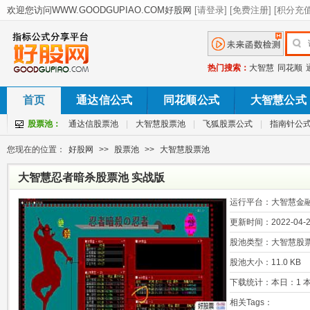
热门搜索：
大智慧
同花顺
首页
通达信公式
同花顺公式
大智慧公式
股票池：
通达信股票池
|
大智慧股票池
|
飞狐股票公式
|
指南针公
您现在的位置：
好股网
>>
股票池
>>
大智慧股票池
大智慧忍者暗杀股票池 实战版
运行平台：
大智慧金
更新时间：
2022-04-2
股池类型：
大智慧股
股池大小：
11.0 KB
下载统计：
本日：1 本
相关Tags：