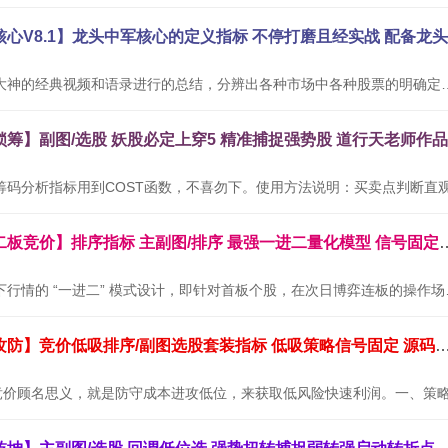
本公式根据网络大神的经典视频和语录进行的总结，分辨出各种市场中
通达信金钻【二板竞价】排序指标 主副图/排序 最
本套指标专为当下行情的 “
通达信【墨守攻防】竞价低吸排序/副图选股套装指标 低吸策略信号