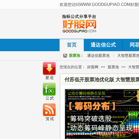
首页
通达信公式
同
股票池：
通达信股票池
|
大智慧股票
您现在的位置：
好股网
>>
股票池
>>
大智
付苏低开股票池优化版 大智慧股