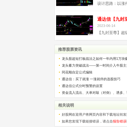
2023-06-14
推荐股票资讯
龙头股超短打板战法之如何一年内用1万块
解）
龙头蓄力突破战法——第一时间介入牛股主
的技巧（图解）
同花顺自定公式编辑
通达信：买了就涨 一涨就停的选股技巧
通达信公式分时预警的设置
资金流入流出、大单对敲（对倒）、诱多、
相关说明
好股网欢迎用户将网页内容和下载地址转发
如果您发现下载链接错误，请点击
报告错误