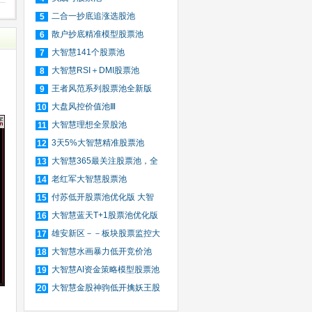
二合一抄底追涨选股池
5
散户抄底精准模型股票池
6
大智慧141个股票池
7
大智慧RSI＋DMI股票池
8
王者风范系列股票池全新版
9
大盘风控价值池Ⅲ
10
大智慧理想全景股池
11
3天5%大智慧精准股票池
12
大智慧365最关注股票池，全
13
自
老红军大智慧股票池
14
付苏低开股票池优化版 大智
15
慧
大智慧蓝天T+1股票池优化版
16
雄安新区－－板块股票监控大
17
智
大智慧水画暴力低开竞价池
18
大智慧AI资金策略模型股票池
19
大智慧金股神驹低开擒妖王股
20
票