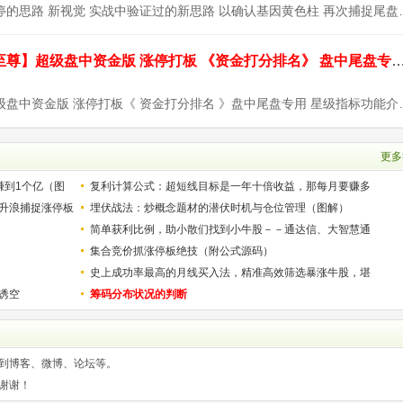
设计思路：以涨停的思路 新视觉 实战中验证过的
通达信【九封至尊】超级盘中资金版 涨停打板 《资金打分排名》 盘中尾
【九封至尊】超级盘中资金版 涨停打板《 资金打
更多
赚到1个亿（图
复利计算公式：超短线目标是一年十倍收益，那每月要赚多
升浪捕捉涨停板
少？
埋伏战法：炒概念题材的潜伏时机与仓位管理（图解）
简单获利比例，助小散们找到小牛股－－通达信、大智慧通
用
集合竞价抓涨停板绝技（附公式源码）
史上成功率最高的月线买入法，精准高效筛选暴涨牛股，堪
诱空
称选股法宝！
筹码分布状况的判断
到博客、微博、论坛等。
谢谢！