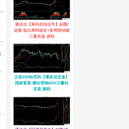
通达信【交易核心V8.1】龙头中军核心的定义指标 不停打磨且经实战 配备龙头抱团选股
通达信【筹码启动信号】副图/
各种股票的明确定义。明确一个关键的问题，为什么有些板块上涨...
选股 低位筹码锁定+多周期动能
三重共振 源码
通达信【机构锁筹】副图/选股 妖股必定上穿5 精准捕捉强势股 道行天老师作品 源码
机构锁筹副图，筹码分析指标用到COST函数，不喜勿下。使用方法说明：买卖点判断直观明了1、买入时机把握：当机构锁筹数值上穿5...
强一进二量化模型 信号固定支持回测 源码
之前200钻买的【潘多拉宝盒】
指标套装 缠论背驰MACD量柱
一进二” 模式设计，即针对首板个股，在次日博弈连板的操作场景。需要注意的是，该指标仅适用于电脑端...
买卖 源码
固定 源码无未来
“墨守攻防”低吸竞价顾名思义，就是防守成本进攻低位，来获取低风险快速利润。一、策略核心逻辑在注册制与量化交易主导的当下...