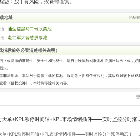
com)提醒您：股市有风险，投资需谨慎。
下载地址
论坛
通达信黑马二号股票池
股池：
老红军大智慧股票池
股池：
载指标前务必看清楚相关说明）
的下载资源的准确性、安全性和完整性。请自行谨慎甄别股池相关描述后再下载，好
损失。
者非法用途。本站对于提供下载的指标、股池等不拥有任何权利，其版权归该下载资
查看《
侵权投诉
》，本站将移除相关内容。
通达信最强分时大单+KPL涨停时间轴+KPL市
通达信最强分时大单+KPL涨停时间轴+KPL市场情绪插件——实时监控分时涨停动