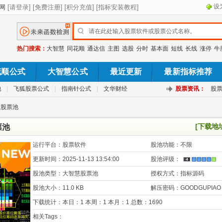
设
热门搜索：
大智慧
同花顺
通达信
主图
选股
分时
基本面
短线
长线
涨停
牛
花顺公式
大智慧公式
最近更新
最新指标推荐
池
|
飞狐股票公式
|
指南针公式
|
文华财经
股票资讯：
股
慧股票池
[下载地
票池
运行平台：
股票软件
股池功能：
不限
更新时间：
2025-11-13 13:54:00
股池评级：
股池类型：
大智慧股票池
授权方式：
指标源码
股池大小：
11.0 KB
解压密码：
GOODGUPIAO
下载统计：
本日：1 本周：1 本月：1 总数：1690
相关Tags：