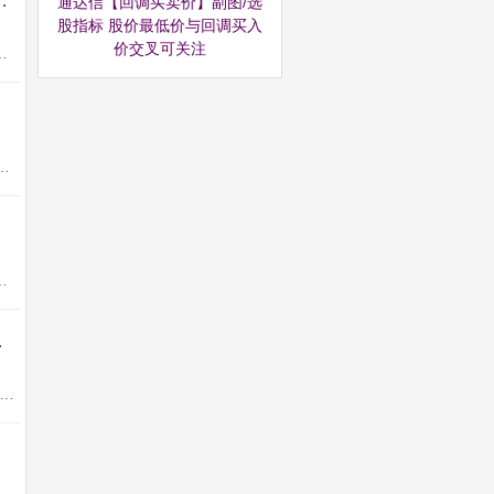
 强势扭转捕捉弱转强启动转折点 源码
通达信【回调买卖价】副图/选
股指标 股价最低价与回调买入
价交叉可关注
手机电脑可用。【牛转乾坤】回调低位选股指标，强势扭转捕捉弱转...
 竞价排序不可回测 指标源码这一专门针对创业板的竞价低吸指标，能够通过精密的量...
监控：筛选大资金流入异常的股票。成交量异动：关注单日成交...
 买在妖股启动点
底大盘的暴涨，我们的股市迎来了天量资金的关注，9月最后一天的成交高达两万 五千亿，这是前所未有的，如果你还是在怀疑这...