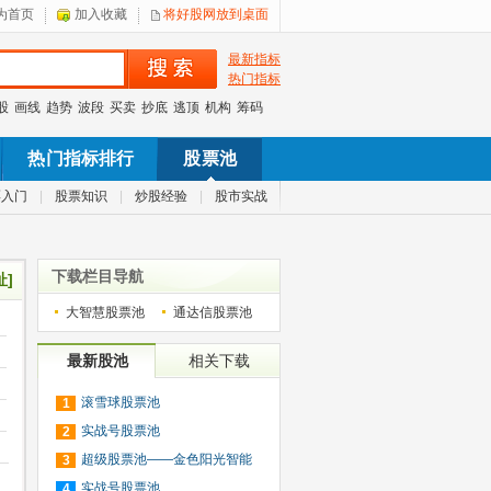
为首页
加入收藏
将好股网放到桌面
最新指标
热门指标
股
画线
趋势
波段
买卖
抄底
逃顶
机构
筹码
热门指标排行
股票池
票入门
|
股票知识
|
炒股经验
|
股市实战
下载栏目导航
址]
大智慧股票池
通达信股票池
最新股池
相关下载
滚雪球股票池
1
实战号股票池
2
超级股票池——金色阳光智能
3
股
实战号股票池
4