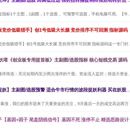
通达信【牛转乾坤】主副图/选股 回调低位选
【牛转乾坤】全套指标1个主图，1副图，1个选股， 可预警可选股，
板竞价低吸猎手】创1号低吸大长腿 竞价排序不可回测 指标源码
通达信【创业板竞价低吸猎手】创1号低吸大长腿
九妖塔《创业板专用捉首板》主副图/选股指标 核心短线交易 源码
使用方法：连续涨停筛选：关注短期内至少两次涨停的个股。资金流入
通达信【三浪捉妖】主副图/选股预警 适合牛市行情的波段捉妖利器
随着9月
【基因+因子 尾盘阴线信号】基因不死 涨停不止 精选思路设计