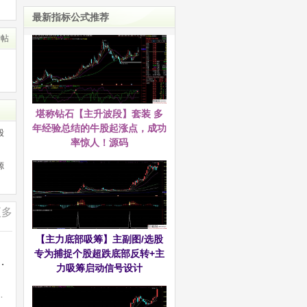
最新指标公式推荐
转帖
堪称钻石【主升波段】套装 多
年经验总结的牛股起涨点，成功
股
率惊人！源码
源
更多
【主力底部吸筹】主副图/选股
专为捕捉个股超跌底部反转+主
场情绪插件——实时监控分时涨停动态！
力吸筹启动信号设计
态！一、核心功能1、分时大单主图叠加上...