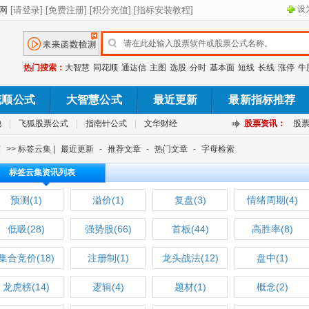
设
热门搜索：
大智慧
同花顺
通达信
主图
选股
分时
基本面
短线
长线
涨停
牛
花顺公式
大智慧公式
最近更新
最新指标推荐
池
|
飞狐股票公式
|
指南针公式
|
文华财经
股票资讯：
股
签
>> 标签云集 |
最近更新
-
推荐文章
-
热门文章
-
字母检索
标签云集资讯列表
预测(1)
溢价(1)
复盘(3)
情绪周期(4)
低吸(28)
强势股(66)
首板(44)
高胜率(8)
集合竞价(18)
注册制(1)
龙头战法(12)
盘中(1)
龙虎榜(14)
逻辑(4)
题材(1)
概念(2)