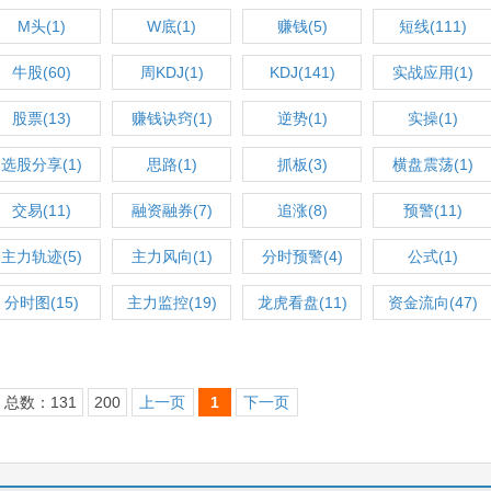
(1)
M头(1)
W底(1)
赚钱(5)
短线(111)
牛股(60)
周KDJ(1)
KDJ(141)
实战应用(1)
股票(13)
赚钱诀窍(1)
逆势(1)
实操(1)
选股分享(1)
思路(1)
抓板(3)
横盘震荡(1)
交易(11)
融资融券(7)
追涨(8)
预警(11)
主力轨迹(5)
主力风向(1)
分时预警(4)
公式(1)
分时图(15)
主力监控(19)
龙虎看盘(11)
资金流向(47)
总数：131
200
上一页
1
下一页