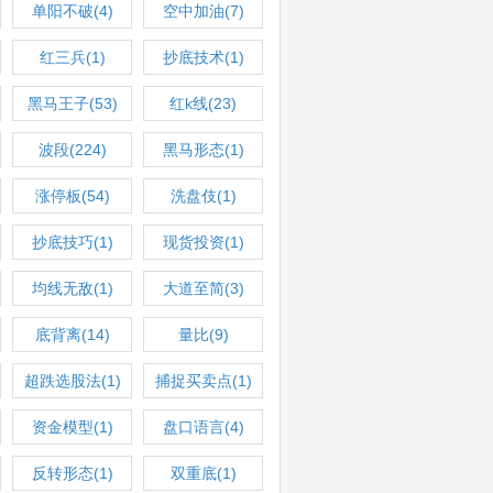
单阳不破(4)
空中加油(7)
红三兵(1)
抄底技术(1)
黑马王子(53)
红k线(23)
波段(224)
黑马形态(1)
涨停板(54)
洗盘伎(1)
抄底技巧(1)
现货投资(1)
均线无敌(1)
大道至简(3)
底背离(14)
量比(9)
超跌选股法(1)
捕捉买卖点(1)
资金模型(1)
盘口语言(4)
反转形态(1)
双重底(1)