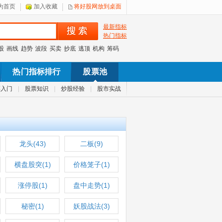
为首页
加入收藏
将好股网放到桌面
最新指标
热门指标
股
画线
趋势
波段
买卖
抄底
逃顶
机构
筹码
热门指标排行
股票池
票入门
|
股票知识
|
炒股经验
|
股市实战
龙头(43)
二板(9)
横盘股突(1)
价格笼子(1)
涨停股(1)
盘中走势(1)
秘密(1)
妖股战法(3)