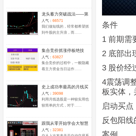
龙头蓄力突破战法——第
一时间介入牛股主升浪捕
人气：
66571
条件
捉涨停板的技巧（图解）
我们做短线的，经常都希望抓
到牛股的主升浪，而……
1 前期
集合竞价抓涨停板绝技
2 底部
（附公式源码）
人气：
63827
集合竞价的过程中，一般隐藏
3 股价
着主力资金当日运作……
4震荡调
史上成功率最高的月线买
板实体，
入法，精准高效筛选暴涨
人气：
39098
牛股，堪称选股法宝！
利用月线选股是一种较实用也
启动买点
较简单的方式，对于……
反包阳线
跟我从零开始学会大智慧
股票池自动交易
人气：
32381
案例
自从上次发表关于自动交易系