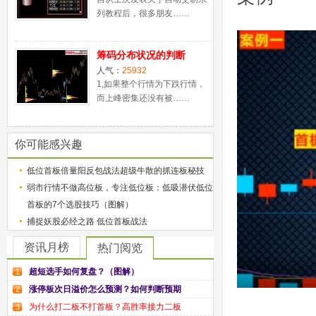
列教程后，很多朋友……
筹码分布状况的判断
人气：
25932
1,如果整个行情为下跌行情，
而上峰密集还没有被……
你可能感兴趣
低位首板倍量阳反包战法超级牛散的抓连板秘技
弱市行情不做高位板，专注低位板：低吸潜伏低位
首板的7个选股技巧（图解）
捕捉妖股必经之路 低位首板战法
资讯月榜
热门阅览
超短选手如何复盘？（图解）
1
涨停板次日溢价怎么预测？如何判断预期
2
为什么打二板不打首板？高胜率接力二板
3