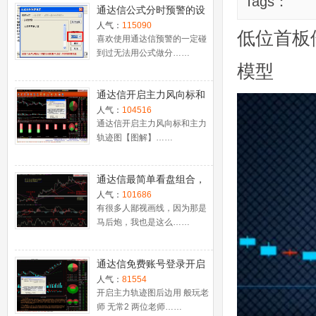
Tags：
通达信公式分时预警的设
置
人气：
115090
低位首板
喜欢使用通达信预警的一定碰
到过无法用公式做分……
模型
通达信开启主力风向标和
主力轨迹图【图解】
人气：
104516
通达信开启主力风向标和主力
轨迹图【图解】……
通达信最简单看盘组合，
抓强势股双头的超短线盈
人气：
101686
利－－之五（均线战法找
有很多人鄙视画线，因为那是
马后炮，我也是这么……
心脏）
通达信免费账号登录开启
十档框和调用主力监控教
人气：
81554
程
开启主力轨迹图后边用 般玩老
师 无常2 两位老师……