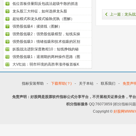
低位首板倍量阳反包战法超级牛散的抓连
4
龙头股三大特征，如何选择龙头股
5
上一篇：龙头战
超短模式和龙头模式输孰优孰（图解）
6
的参与周期（图解）
强势股低吸4：揉搓线（图解）
7
强势股低吸2：强势股低吸模型，短线实操
8
强势股低吸3：情绪低吸和技术低吸的区别
9
妖股战法进阶深度教程10：短线挣钱的秘
10
强势股低吸1：退潮期的两种操作思路（图
11
大V红姑：弱市环境的高胜率涨停板首板K
12
指标安装帮助
-
下载帮助(？)
-
关于本站
-
联系我们
-
免责声
免责声明：好股网是股票软件指标公式分享平台，不开展相关证券业务，平台
积分指标服务
QQ:76073859 [积分指
Copyright ©
好股网WWW.G