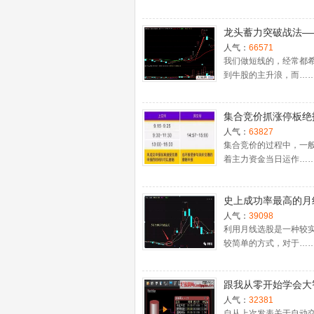
龙头蓄力突破战法—
一时间介入牛股主升
人气：
66571
捉涨停板的技巧（图
我们做短线的，经常都
到牛股的主升浪，而…
集合竞价抓涨停板绝
（附公式源码）
人气：
63827
集合竞价的过程中，一
着主力资金当日运作…
史上成功率最高的月
入法，精准高效筛选
人气：
39098
牛股，堪称选股法宝
利用月线选股是一种较
较简单的方式，对于…
跟我从零开始学会大
股票池自动交易
人气：
32381
自从上次发表关于自动