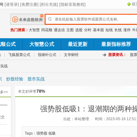
设
热门搜索：
大智慧
同花顺
通达信
主图
选股
分时
基本面
短线
长线
涨停
牛
花顺公式
大智慧公式
最近更新
最新指标推荐
池
|
飞狐股票公式
|
指南针公式
|
文华财经
股票资讯：
股
市实战
识
炒股经验
股市实战
78%
本文好评率
多>>
——
强势股低吸1：退潮期的两种
出法
里交
出处：本站整理
时间：2023-05-16 12:51
……
Tags：
强势股
低吸