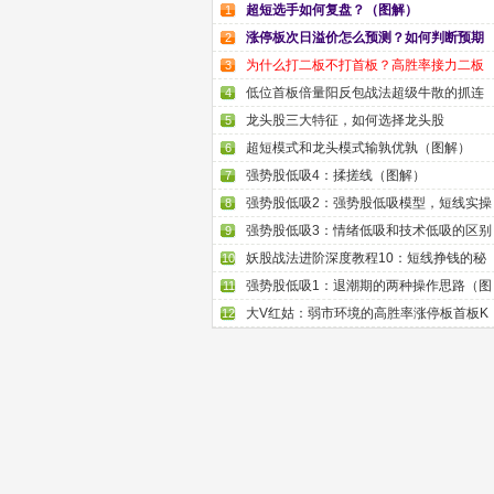
超短选手如何复盘？（图解）
1
涨停板次日溢价怎么预测？如何判断预期
2
为什么打二板不打首板？高胜率接力二板
3
低位首板倍量阳反包战法超级牛散的抓连
4
龙头股三大特征，如何选择龙头股
5
超短模式和龙头模式输孰优孰（图解）
6
强势股低吸4：揉搓线（图解）
7
强势股低吸2：强势股低吸模型，短线实操
8
强势股低吸3：情绪低吸和技术低吸的区别
9
妖股战法进阶深度教程10：短线挣钱的秘
10
强势股低吸1：退潮期的两种操作思路（图
11
大V红姑：弱市环境的高胜率涨停板首板K
12