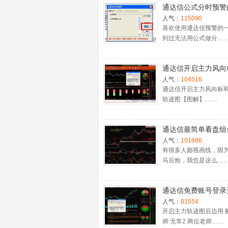
通达信公式分时预警
置
人气：
115090
喜欢使用通达信预警的
到过无法用公式做分…
通达信开启主力风向
主力轨迹图【图解】
人气：
104516
通达信开启主力风向标
轨迹图【图解】……
通达信最简单看盘组
抓强势股双头的超短
人气：
101686
利－－之五（均线战
有很多人鄙视画线，因
马后炮，我也是这么…
心脏）
通达信免费账号登录
十档框和调用主力监
人气：
81554
程
开启主力轨迹图后边用 
师 无常2 两位老师……