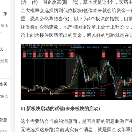
(近一代)，国企改革(新一代)，基本就是这4个，医
金大概率会选择切到低位板块(低位本来就会给资金一
—第
重，恐高必然导致喜低)，以下为4个板块的指数，目
浪捕
解）
希望抓
还没看到企稳迹象，地产和国企改革正处于上升阶段
…
论上能承接住医药流出的资金，所以好的思路就是在
技
般隐藏
…
线买
暴涨
！
实用也
…
b) 新板块启动的试错(未来板块的启动)
智慧
这个需要结合当前的消息面，是否有新的消息刺激产
无法选择这条路(当前其实有个消息，就是国企改革重
交易系