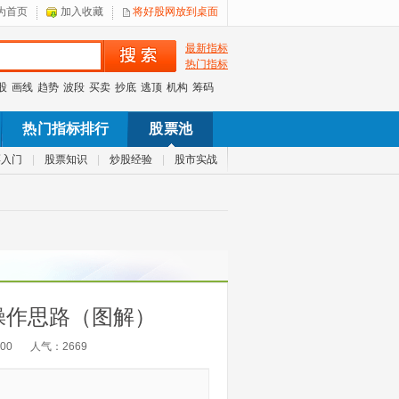
为首页
加入收藏
将好股网放到桌面
最新指标
热门指标
股
画线
趋势
波段
买卖
抄底
逃顶
机构
筹码
热门指标排行
股票池
票入门
|
股票知识
|
炒股经验
|
股市实战
操作思路（图解）
:00
人气：
2669