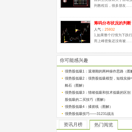
列教程后，很多朋友…
筹码分布状况的判断
人气：
25932
1,如果整个行情为下跌
而上峰密集还没有被…
你可能感兴趣
强势股低吸1：退潮期的两种操作思路（图
强势股低吸2：强势股低吸模型，短线实操
舱石（图解）
强势股低吸3：情绪低吸和技术低吸的区别
股低吸的二买技巧（图解）
强势股低吸4：揉搓线（图解）
强势股低吸技巧——31231战法
资讯月榜
热门阅览