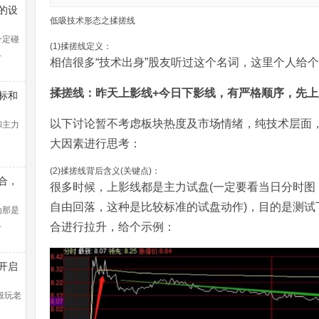
的设
低吸技术形态之揉搓线
一定碰
(1)揉搓线定义：
…
相信很多“技术出身”股友听过这个名词，这里个人给
揉搓线：昨天上影线+今日下影线，有严格顺序，先
标和
以下讨论暂不考虑板块热度及市场情绪，纯技术层面
和主力
大因素进行思考：
(2)揉搓线背后含义(关键点)：
合，
很多时候，上影线都是主力试盘(一定要看当日分时图
线盈
自由回落，这种是比较标准的试盘动作)，目的是测试
法找
为那是
…
合进行拉升，给个示例：
开启
控教
般玩老