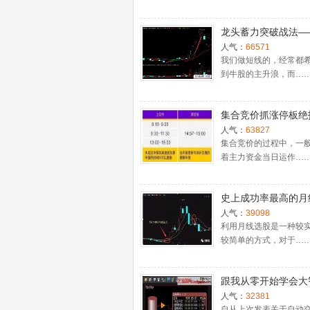
龙头蓄力突破战法—
一时间介入牛股主升
人气：
66571
捉涨停板的技巧（图
我们做短线的，经常都
到牛股的主升浪，而…
集合竞价抓涨停板绝
（附公式源码）
人气：
63827
集合竞价的过程中，一
着主力资金当日运作…
史上成功率最高的月
入法，精准高效筛选
人气：
39098
牛股，堪称选股法宝
利用月线选股是一种较
较简单的方式，对于…
跟我从零开始学会大
股票池自动交易
人气：
32381
自从上次发表关于自动