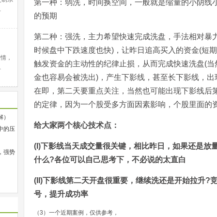
第一种：弱洗，时间换空间，一般就是缩量的小阴线
…
的预期
第二种：强洗，主力希望快速完成洗盘，手法相对暴力
时候盘中下跌速度也快)，让昨日追高买入的资金(短
行情，
触发资金的主动性的纪律止损，从而完成快速洗盘(当
…
金也容易会被洗出)，产生下影线，甚至长下影线，出
在即，第二天要重点关注，当然也可能出现下影线后第
的定律，因为一个股受多方面因素影响，个股里面的
解）
给大家两个核心技术点：
中的压
(I)下影线当天成交量很关键，相比昨日，如果还是放
，强势
什么?各位可以自己思考下，不必说的太直白
(II)下影线第二天开盘很重要，继续洗还是开始拉升
号，提升成功率
（3）一个近期案例，仅供参考，