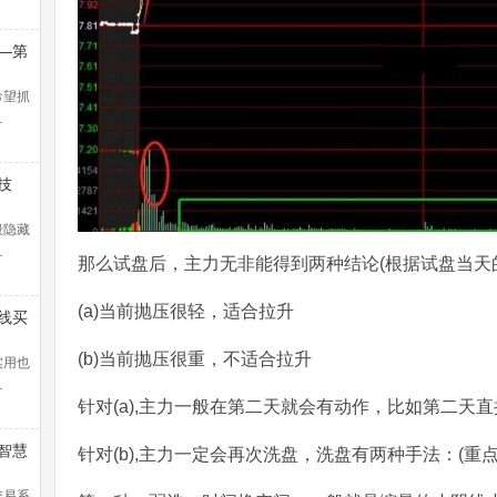
—第
浪捕
解）
希望抓
…
技
般隐藏
…
那么试盘后，主力无非能得到两种结论(根据试盘当天
(a)当前抛压很轻，适合拉升
线买
暴涨
(b)当前抛压很重，不适合拉升
！
实用也
…
针对(a),主力一般在第二天就会有动作，比如第二天
智慧
针对(b),主力一定会再次洗盘，洗盘有两种手法：(重
交易系