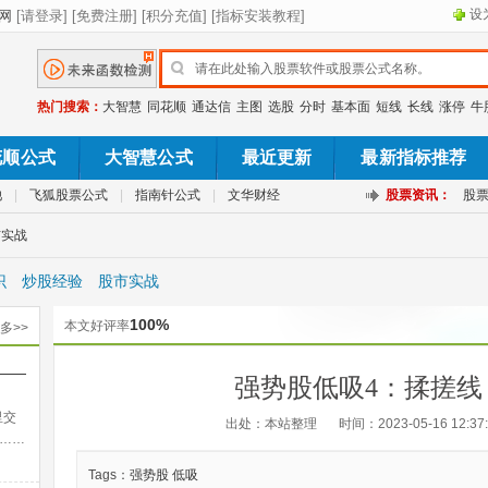
设
热门搜索：
大智慧
同花顺
通达信
主图
选股
分时
基本面
短线
长线
涨停
牛
花顺公式
大智慧公式
最近更新
最新指标推荐
池
|
飞狐股票公式
|
指南针公式
|
文华财经
股票资讯：
股
市实战
识
炒股经验
股市实战
100%
本文好评率
多>>
——
强势股低吸4：揉搓线
出法
里交
出处：本站整理
时间：2023-05-16 12:37
……
Tags：
强势股
低吸