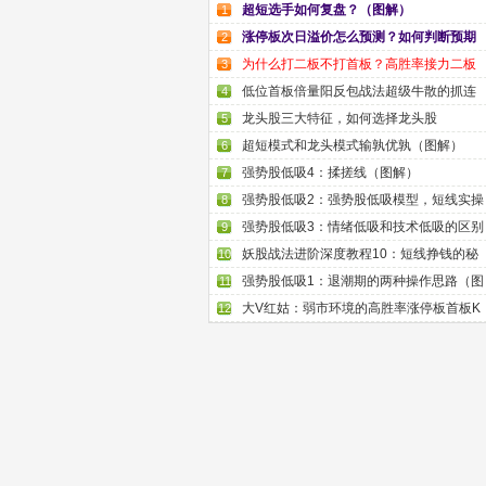
超短选手如何复盘？（图解）
1
涨停板次日溢价怎么预测？如何判断预期
2
为什么打二板不打首板？高胜率接力二板
3
低位首板倍量阳反包战法超级牛散的抓连
4
龙头股三大特征，如何选择龙头股
5
超短模式和龙头模式输孰优孰（图解）
6
强势股低吸4：揉搓线（图解）
7
强势股低吸2：强势股低吸模型，短线实操
8
强势股低吸3：情绪低吸和技术低吸的区别
9
妖股战法进阶深度教程10：短线挣钱的秘
10
强势股低吸1：退潮期的两种操作思路（图
11
大V红姑：弱市环境的高胜率涨停板首板K
12