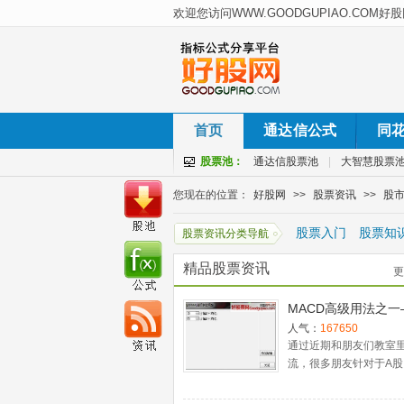
首页
通达信公式
同
股票池：
通达信股票池
|
大智慧股票
您现在的位置：
好股网
>>
股票资讯
>>
股
股票入门
股票知
股票资讯分类导航
精品股票资讯
更
MACD高级用法之一
稳健买入法+2点卖
人气：
167650
通过近期和朋友们教室
流，很多朋友针对于A股