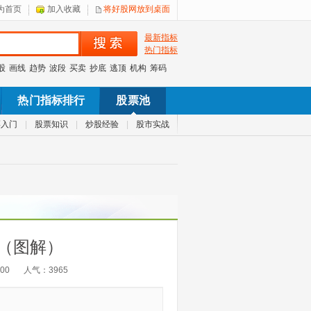
为首页
加入收藏
将好股网放到桌面
最新指标
热门指标
股
画线
趋势
波段
买卖
抄底
逃顶
机构
筹码
热门指标排行
股票池
票入门
|
股票知识
|
炒股经验
|
股市实战
（图解）
:00
人气：
3965