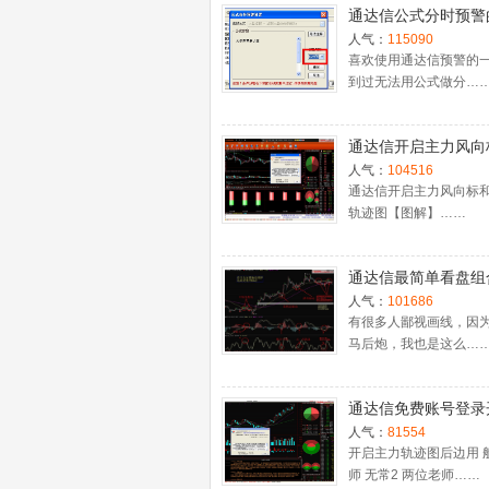
通达信公式分时预警
置
人气：
115090
喜欢使用通达信预警的
到过无法用公式做分…
通达信开启主力风向
主力轨迹图【图解】
人气：
104516
通达信开启主力风向标
轨迹图【图解】……
通达信最简单看盘组
抓强势股双头的超短
人气：
101686
利－－之五（均线战
有很多人鄙视画线，因
马后炮，我也是这么…
心脏）
通达信免费账号登录
十档框和调用主力监
人气：
81554
程
开启主力轨迹图后边用 
师 无常2 两位老师……