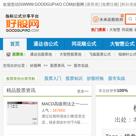
热门搜索：
大智慧
同花顺
首页
通达信公式
同花顺公式
大智慧公式
股票池：
通达信股票池
|
大智慧股票池
|
飞狐股票公式
|
指南针公
您现在的位置：
好股网
>>
股票资讯
>>
股市实战
股票入门
股票知识
炒股经验
股市实战
股票资讯分类导航
精品股票资讯
100%
本文好评率
更多>>
MACD高级用法之一——
稳健买入法+2点卖出法
人气：
167650
通过近期和朋友们教室里交
出处：
流，很多朋友针对于A股……