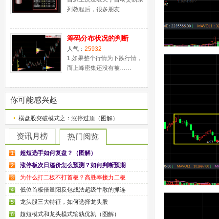
列教程后，很多朋友……
筹码分布状况的判断
人气：
25932
1,如果整个行情为下跌行情，
而上峰密集还没有被……
你可能感兴趣
横盘股突破模式之：涨停过顶（图解）
资讯月榜
热门阅览
超短选手如何复盘？（图解）
1
涨停板次日溢价怎么预测？如何判断预期
2
为什么打二板不打首板？高胜率接力二板
3
低位首板倍量阳反包战法超级牛散的抓连
4
龙头股三大特征，如何选择龙头股
5
超短模式和龙头模式输孰优孰（图解）
6