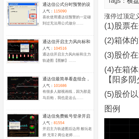
Tags：
横
通达信公式分时预警的设
置
人气：
115090
涨停过顶定
喜欢使用通达信预警的一定碰
到过无法用公式做分……
(1)股票
(2)箱体
通达信开启主力风向标和
主力轨迹图【图解】
人气：
104516
(3)股
通达信开启主力风向标和主力
轨迹图【图解】……
(4)在
【阳多阴
通达信最简单看盘组合，
抓强势股双头的超短线盈
人气：
101686
利－－之五（均线战法找
有很多人鄙视画线，因为那是
(5)股
马后炮，我也是这么……
心脏）
图例
通达信免费账号登录开启
十档框和调用主力监控教
人气：
81554
程
开启主力轨迹图后边用 般玩老
师 无常2 两位老师……