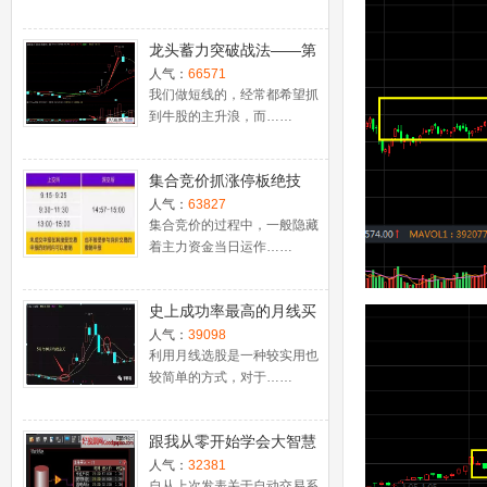
龙头蓄力突破战法——第
一时间介入牛股主升浪捕
人气：
66571
捉涨停板的技巧（图解）
我们做短线的，经常都希望抓
到牛股的主升浪，而……
集合竞价抓涨停板绝技
（附公式源码）
人气：
63827
集合竞价的过程中，一般隐藏
着主力资金当日运作……
史上成功率最高的月线买
入法，精准高效筛选暴涨
人气：
39098
牛股，堪称选股法宝！
利用月线选股是一种较实用也
较简单的方式，对于……
跟我从零开始学会大智慧
股票池自动交易
人气：
32381
自从上次发表关于自动交易系