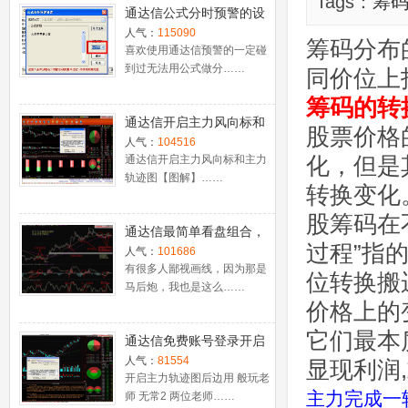
Tags：
筹
通达信公式分时预警的设
置
人气：
115090
筹码分布
喜欢使用通达信预警的一定碰
到过无法用公式做分……
同价位上
筹码的转
通达信开启主力风向标和
股票价格
主力轨迹图【图解】
人气：
104516
化，但是
通达信开启主力风向标和主力
轨迹图【图解】……
转换变化
股筹码在
通达信最简单看盘组合，
过程”指
抓强势股双头的超短线盈
人气：
101686
利－－之五（均线战法找
有很多人鄙视画线，因为那是
位转换搬
马后炮，我也是这么……
心脏）
价格上的
它们最本
通达信免费账号登录开启
十档框和调用主力监控教
人气：
81554
显现利润
程
开启主力轨迹图后边用 般玩老
主力完成一
师 无常2 两位老师……