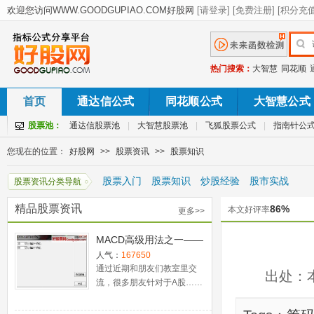
热门搜索：
大智慧
同花顺
首页
通达信公式
同花顺公式
大智慧公式
股票池：
通达信股票池
|
大智慧股票池
|
飞狐股票公式
|
指南针公
您现在的位置：
好股网
>>
股票资讯
>>
股票知识
股票入门
股票知识
炒股经验
股市实战
股票资讯分类导航
精品股票资讯
86%
本文好评率
更多>>
MACD高级用法之一——
稳健买入法+2点卖出法
人气：
167650
通过近期和朋友们教室里交
出处：
流，很多朋友针对于A股……