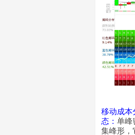
移动成本
态：
单峰
集峰形，