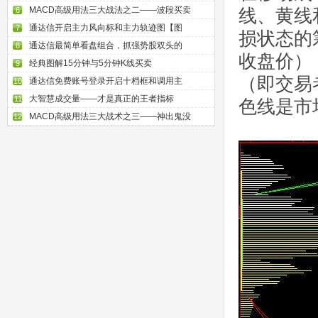
MACD高级用法三大战法之二——波段买卖
线、黄线
6
通达信开启主力风向标和主力轨迹图【图
7
损状态的
通达信最简单看盘组合，抓强势股双头的
8
收盘价）
经典图解15分钟与5分钟K线买卖
9
（即交易
通达信免费账号登录开启十档框和调用主
10
大智慧成交量——才是真正的王者指标
11
色线是市
MACD高级用法三大战术之三——神出鬼没
12