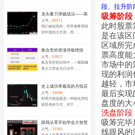
段、拉升阶
龙头蓄力突破战法——第
吸筹阶段
一时间介入牛股主升浪捕
人气：
66571
此时股票
捉涨停板的技巧（图解）
我们做短线的，经常都希望抓
到牛股的主升浪，而……
是在该区
区域所完
集合竞价抓涨停板绝技
票高度能
（附公式源码）
人气：
63827
市场中的
集合竞价的过程中，一般隐藏
着主力资金当日运作……
现的利润
越轻，市
史上成功率最高的月线买
最后实现
入法，精准高效筛选暴涨
人气：
39098
牛股，堪称选股法宝！
利用月线选股是一种较实用也
盘度的大
较简单的方式，对于……
洗盘阶段
吸筹完毕
跟我从零开始学会大智慧
股票池自动交易
人气：
32381
线跟风的
自从上次发表关于自动交易系