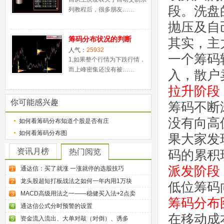
段。洗盘
列教程后，很多朋友……
抛压及自
筹码分布状况的判断
其实，主
人气：
25932
一个筹码
1,如果整个行情为下跌行情，
而上峰密集还没有被……
入，散户
拉升阶段
你可能感兴趣
筹码不断
没有向高
如何看筹码分布知道个股是否有庄
如何看筹码分布图
果大家发
资讯月榜
热门阅览
码的累积
派发阶段
通达信：买了就涨 一涨就停的选股技巧
1
龙头股超短打板战法之如何一年内用1万块
2
低位筹码
MACD高级用法之一——稳健买入法+2点卖
3
筹码分布
通达信公式分时预警的设置
4
在移动成
资金流入流出、大单对敲（对倒）、诱多
5