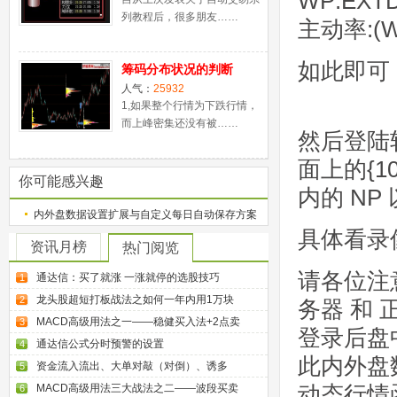
WP:EXTD
列教程后，很多朋友……
主动率:(WP
如此即可
筹码分布状况的判断
人气：
25932
1,如果整个行情为下跌行情，
而上峰密集还没有被……
然后登陆软
面上的{1
你可能感兴趣
内的 NP
内外盘数据设置扩展与自定义每日自动保存方案
具体看录像 ht
资讯月榜
热门阅览
请各位注
通达信：买了就涨 一涨就停的选股技巧
1
龙头股超短打板战法之如何一年内用1万块
2
务器 和 
MACD高级用法之一——稳健买入法+2点卖
3
登录后盘
通达信公式分时预警的设置
4
此内外盘
资金流入流出、大单对敲（对倒）、诱多
5
动态行情函数
MACD高级用法三大战法之二——波段买卖
6