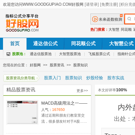
热门搜索：
大智慧
同花顺
首页
通达信公式
同花顺公式
大智慧公式
股票池：
通达信股票池
|
大智慧股票池
|
飞狐股票公式
|
指南针公
您现在的位置：
好股网
>>
股票资讯
>>
股票知识
股票入门
股票知识
炒股经验
股市实战
股票资讯分类导航
精品股票资讯
100%
本文好评率
更多>>
MACD高级用法之一——
内外
稳健买入法+2点卖出法
人气：
167650
通过近期和朋友们教室里交
出处：
流，很多朋友针对于A股……