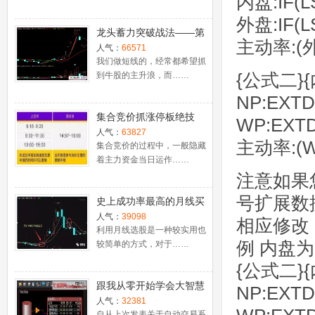
内盘:IF(L
外盘:IF(L
龙头蓄力突破战法——第
主动率:(外
一时间介入牛股主升浪捕
人气：
66571
捉涨停板的技巧（图解）
我们做短线的，经常都希望抓
{公式二}
到牛股的主升浪，而……
NP:EXTD
集合竞价抓涨停板绝技
WP:EXTD
（附公式源码）
人气：
63827
主动率:(WP
集合竞价的过程中，一般隐藏
着主力资金当日运作……
注意如果
号扩展数
史上成功率最高的月线买
入法，精准高效筛选暴涨
人气：
39098
相应修改
牛股，堪称选股法宝！
利用月线选股是一种较实用也
例 内盘为 
较简单的方式，对于……
{公式二}
跟我从零开始学会大智慧
NP:EXTD
股票池自动交易
人气：
32381
自从上次发表关于自动交易系