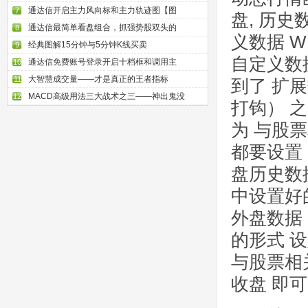
通达信开启主力风向标和主力轨迹图【图
7
盘, 历史
通达信最简单看盘组合，抓强势股双头的
8
义数据 W
经典图解15分钟与5分钟K线买卖
9
自定义数据
通达信免费账号登录开启十档框和调用主
10
大智慧成交量——才是真正的王者指标
11
到了 扩
MACD高级用法三大战术之三——神出鬼没
12
打钩） 之
为 与股票
都要设置
盘历史数
中设置好
外盘数据 
的形式 设
与股票相
收盘 即