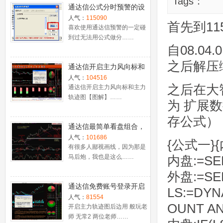
Tags：
通达信公式分时预警的设
置
人气：
115090
首先到115网盘
喜欢使用通达信预警的一定碰
到过无法用公式做分……
自08.04
之后解压
通达信开启主力风向标和
主力轨迹图【图解】
人气：
104516
之后在大
通达信开启主力风向标和主力
轨迹图【图解】……
为 扩展
存公式）
通达信最简单看盘组合，
抓强势股双头的超短线盈
人气：
101686
{公式一}
利－－之五（均线战法找
有很多人鄙视画线，因为那是
马后炮，我也是这么……
内盘:=SEL
心脏）
外盘:=SEL
通达信免费账号登录开启
LS:=DYN
十档框和调用主力监控教
人气：
81554
OUNT AN
程
开启主力轨迹图后边用 般玩老
师 无常2 两位老师……