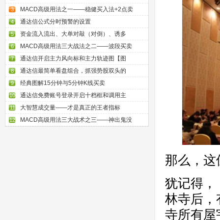
MACD高级用法之一——稳健买入法+2点卖
3
通达信公式分时预警的设置
4
资金流入流出、大单对敲（对倒）、诱多
5
MACD高级用法三大战法之二——波段买卖
6
通达信开启主力风向标和主力轨迹图【图
7
通达信最简单看盘组合，抓强势股双头的
8
经典图解15分钟与5分钟K线买卖
9
通达信免费账号登录开启十档框和调用主
10
大智慧成交量——才是真正的王者指标
11
MACD高级用法三大战术之三——神出鬼没
12
那么，这
犹记得，
林寺后，
寺所有屋