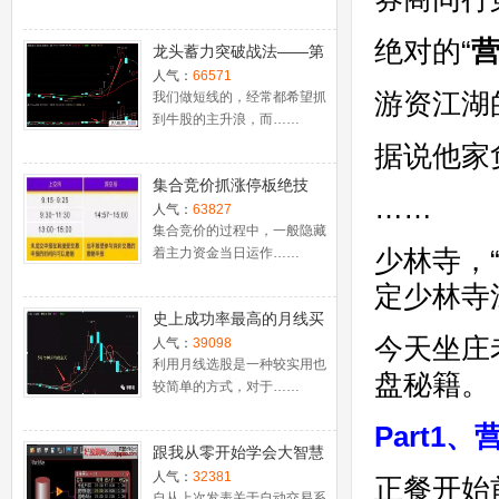
绝对的
“
龙头蓄力突破战法——第
一时间介入牛股主升浪捕
人气：
66571
游资江湖
捉涨停板的技巧（图解）
我们做短线的，经常都希望抓
到牛股的主升浪，而……
据说他家
集合竞价抓涨停板绝技
……
（附公式源码）
人气：
63827
集合竞价的过程中，一般隐藏
少林寺，
着主力资金当日运作……
定少林寺
史上成功率最高的月线买
今天
坐庄
入法，精准高效筛选暴涨
人气：
39098
牛股，堪称选股法宝！
利用月线选股是一种较实用也
盘秘籍
。
较简单的方式，对于……
Part1
跟我从零开始学会大智慧
股票池自动交易
人气：
32381
正餐开始
自从上次发表关于自动交易系