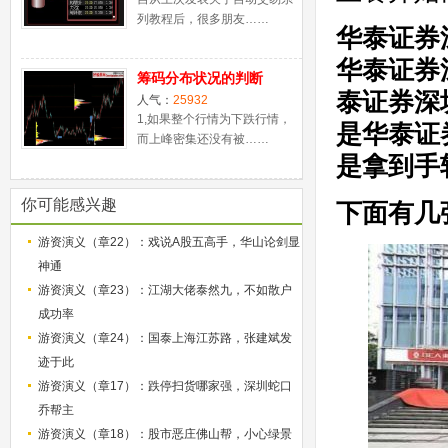
列教程后，很多朋友……
华泰证券
华泰证券
筹码分布状况的判断
泰证券深
人气：
25932
1,如果整个行情为下跌行情，
是华泰证
而上峰密集还没有被……
是拿到手
你可能感兴趣
下面有几
游资演义（章22）：戏说A股五高手，华山论剑显
神通
游资演义（章23）：江湖大佬泰然九，不如散户
成功率
游资演义（章24）：国泰上海江苏路，张建斌发
迹于此
游资演义（章17）：跌停扫货哪家强，深圳蛇口
乔帮主
游资演义（章18）：股市恶庄佛山帮，小心绿景