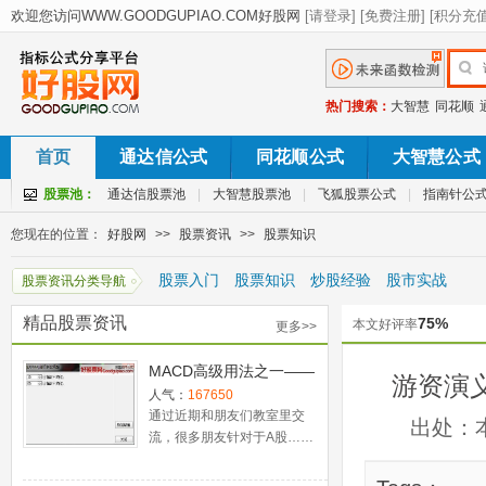
热门搜索：
大智慧
同花顺
首页
通达信公式
同花顺公式
大智慧公式
股票池：
通达信股票池
|
大智慧股票池
|
飞狐股票公式
|
指南针公
您现在的位置：
好股网
>>
股票资讯
>>
股票知识
股票入门
股票知识
炒股经验
股市实战
股票资讯分类导航
精品股票资讯
75%
本文好评率
更多>>
MACD高级用法之一——
游资演
稳健买入法+2点卖出法
人气：
167650
通过近期和朋友们教室里交
出处：
流，很多朋友针对于A股……