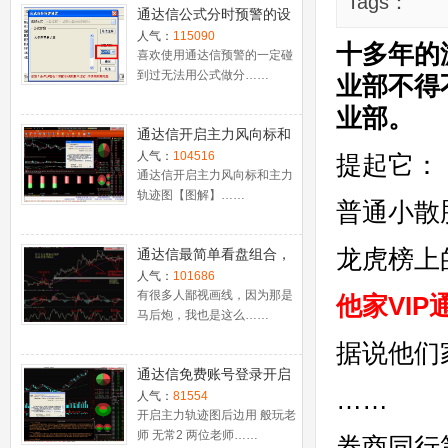
Tags：
通达信公式分时预警的设
置
人气：
115090
十多年的
喜欢使用通达信预警的一定碰
到过无法用公式做分……
业部不得
业部。
通达信开启主力风向标和
主力轨迹图【图解】
人气：
104516
提起它：
通达信开启主力风向标和主力
轨迹图【图解】……
普通小散
龙虎榜上
通达信最简单看盘组合，
抓强势股双头的超短线盈
人气：
101686
利－－之五（均线战法找
有很多人鄙视画线，因为那是
他家
VI
马后炮，我也是这么……
心脏）
据说他们
通达信免费账号登录开启
……
十档框和调用主力监控教
人气：
81554
程
开启主力轨迹图后边用 般玩老
师 无常2 两位老师……
券商同行