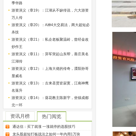
季华路
游资演义（章19）：江湖从不缺传说，六大游资
万人传
游资演义（章20）：A神4大交易法，两大超短必
杀技
游资演义（章21）：私企老板聚温岭，曾经金改
炒作王
游资演义（章11）：异军突起山东帮，善庄美名
江湖传
游资演义（章12）：上海大佬的传奇，溧阳孙哥
显威名
游资演义（章13）：古来圣贤皆寂寞，江南神鹰
名落升
游资演义（章14）：葵花教主陈新宇，坐镇成都
北一环
资讯月榜
热门阅览
通达信：买了就涨 一涨就停的选股技巧
1
龙头股超短打板战法之如何一年内用1万块
2