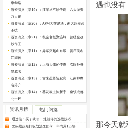
遇也没有
季华路
游资演义（章19）：江湖从不缺传说，六大游资
万人传
游资演义（章20）：A神4大交易法，两大超短必
杀技
游资演义（章21）：私企老板聚温岭，曾经金改
炒作王
游资演义（章11）：异军突起山东帮，善庄美名
江湖传
游资演义（章12）：上海大佬的传奇，溧阳孙哥
显威名
游资演义（章13）：古来圣贤皆寂寞，江南神鹰
名落升
游资演义（章14）：葵花教主陈新宇，坐镇成都
北一环
资讯月榜
热门阅览
通达信：买了就涨 一涨就停的选股技巧
1
那今天就
龙头股超短打板战法之如何一年内用1万块
2