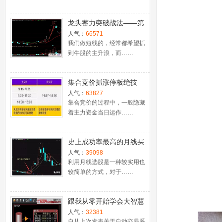
龙头蓄力突破战法——第
一时间介入牛股主升浪捕
人气：
66571
捉涨停板的技巧（图解）
我们做短线的，经常都希望抓
到牛股的主升浪，而……
集合竞价抓涨停板绝技
（附公式源码）
人气：
63827
集合竞价的过程中，一般隐藏
着主力资金当日运作……
史上成功率最高的月线买
入法，精准高效筛选暴涨
人气：
39098
牛股，堪称选股法宝！
利用月线选股是一种较实用也
较简单的方式，对于……
跟我从零开始学会大智慧
股票池自动交易
人气：
32381
自从上次发表关于自动交易系