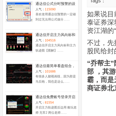
Tags：
通达信公式分时预警的设
置
人气：
115090
如果说目
喜欢使用通达信预警的一定碰
到过无法用公式做分……
泰证券深
资江湖的
通达信开启主力风向标和
主力轨迹图【图解】
人气：
104516
不过，先
通达信开启主力风向标和主力
股民给封
轨迹图【图解】……
“乔帮主
通达信最简单看盘组合，
部
，其游
抓强势股双头的超短线盈
人气：
101686
利－－之五（均线战法找
有很多人鄙视画线，因为那是
霸，而是
马后炮，我也是这么……
心脏）
商证券北
通达信免费账号登录开启
十档框和调用主力监控教
人气：
81554
程
开启主力轨迹图后边用 般玩老
师 无常2 两位老师……