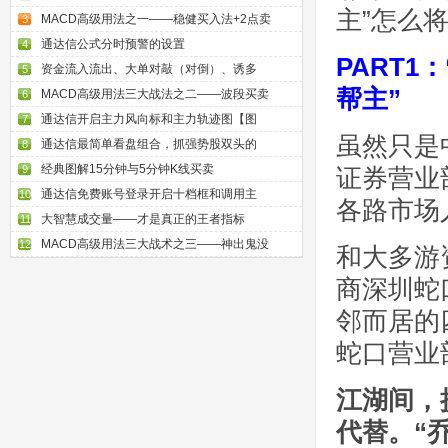
主”怎么
MACD高级用法之一——稳健买入法+2点卖
3
通达信公式分时预警的设置
4
PART
资金流入流出、大单对敲（对倒）、诱多
5
帮主”
MACD高级用法三大战法之二——波段买卖
6
通达信开启主力风向标和主力轨迹图【图
7
虽然只是
通达信最简单看盘组合，抓强势股双头的
8
经典图解15分钟与5分钟K线买卖
9
证券营业
通达信免费账号登录开启十档框和调用主
10
各路市场
大智慧成交量——才是真正的王者指标
11
MACD高级用法三大战术之三——神出鬼没
12
和大多游
商深圳蛇
邻而居的
蛇口营业
江湖间，
代替。“