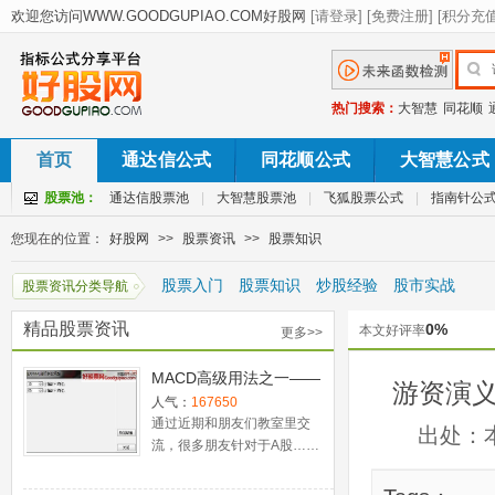
热门搜索：
大智慧
同花顺
首页
通达信公式
同花顺公式
大智慧公式
股票池：
通达信股票池
|
大智慧股票池
|
飞狐股票公式
|
指南针公
您现在的位置：
好股网
>>
股票资讯
>>
股票知识
股票入门
股票知识
炒股经验
股市实战
股票资讯分类导航
精品股票资讯
0%
本文好评率
更多>>
MACD高级用法之一——
游资演义
稳健买入法+2点卖出法
人气：
167650
通过近期和朋友们教室里交
出处：
流，很多朋友针对于A股……