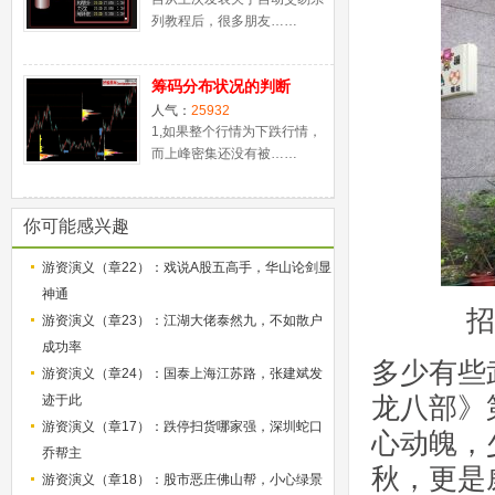
列教程后，很多朋友……
筹码分布状况的判断
人气：
25932
1,如果整个行情为下跌行情，
而上峰密集还没有被……
你可能感兴趣
游资演义（章22）：戏说A股五高手，华山论剑显
神通
招
游资演义（章23）：江湖大佬泰然九，不如散户
成功率
多少有些
游资演义（章24）：国泰上海江苏路，张建斌发
龙八部》
迹于此
游资演义（章17）：跌停扫货哪家强，深圳蛇口
心动魄，
乔帮主
秋，更是
游资演义（章18）：股市恶庄佛山帮，小心绿景