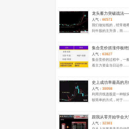
龙头蓄力突破战法—
一时间介入牛股主升
人气：
66571
捉涨停板的技巧（图
我们做短线的，经常都
到牛股的主升浪，而…
集合竞价抓涨停板绝
（附公式源码）
人气：
63827
集合竞价的过程中，一
着主力资金当日运作…
史上成功率最高的月
入法，精准高效筛选
人气：
39098
牛股，堪称选股法宝
利用月线选股是一种较
较简单的方式，对于…
跟我从零开始学会大
股票池自动交易
人气：
32381
自从上次发表关于自动