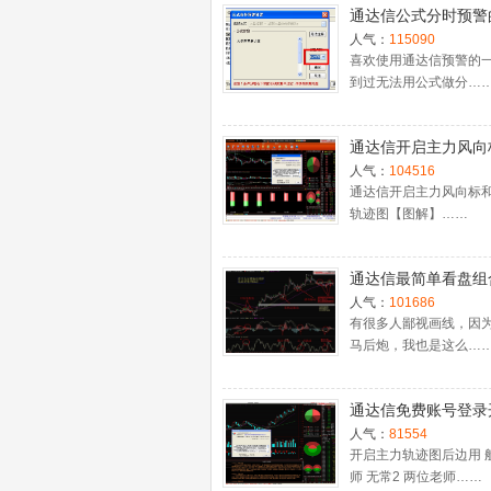
通达信公式分时预警
置
人气：
115090
喜欢使用通达信预警的
到过无法用公式做分…
通达信开启主力风向
主力轨迹图【图解】
人气：
104516
通达信开启主力风向标
轨迹图【图解】……
通达信最简单看盘组
抓强势股双头的超短
人气：
101686
利－－之五（均线战
有很多人鄙视画线，因
马后炮，我也是这么…
心脏）
通达信免费账号登录
十档框和调用主力监
人气：
81554
程
开启主力轨迹图后边用 
师 无常2 两位老师……