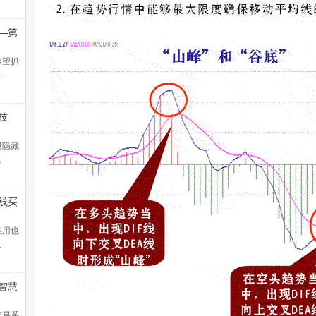
—第
浪捕
解）
希望抓
…
技
般隐藏
…
线买
暴涨
！
实用也
…
智慧
交易系