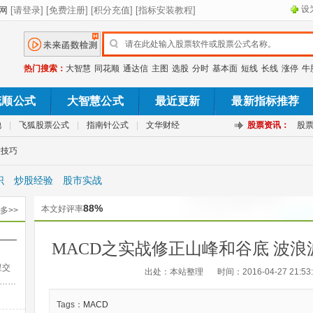
设
热门搜索：
大智慧
同花顺
通达信
主图
选股
分时
基本面
短线
长线
涨停
牛
花顺公式
大智慧公式
最近更新
最新指标推荐
池
|
飞狐股票公式
|
指南针公式
|
文华财经
股票资讯：
股
股技巧
识
炒股经验
股市实战
88%
本文好评率
多>>
——
MACD之实战修正山峰和谷底 波
出法
里交
出处：本站整理
时间：2016-04-27 21:53
……
Tags：
MACD