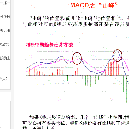
股一抓一
学炒股技
战法，涨
黄金坑
个股的上
少人知
股