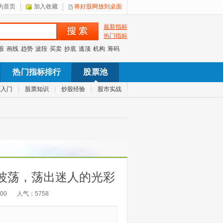
为首页
加入收藏
将好股网放到桌面
最新指标
热门指标
股
画线
趋势
波段
买卖
抄底
逃顶
机构
筹码
热门指标排行
股票池
票入门
|
股票知识
|
炒股经验
|
股市实战
浪波荡，荡出迷人的光彩
:00
人气：
5758