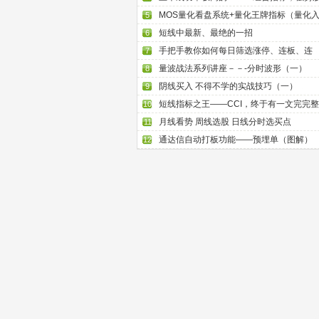
MOS量化看盘系统+量化王牌指标（量化
5
短线中最新、最绝的一招
6
手把手教你如何每日筛选涨停、连板、连
7
量波战法系列讲座－－-分时波形（一）
8
阴线买入 不得不学的实战技巧（一）
9
短线指标之王——CCI，终于有一文完完整
10
月线看势 周线选股 日线分时选买点
11
通达信自动打板功能——预埋单（图解）
12