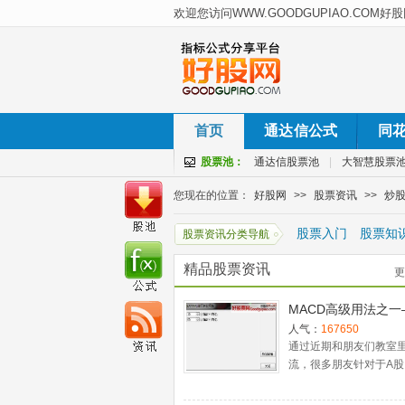
首页
通达信公式
同
股票池：
通达信股票池
|
大智慧股票
您现在的位置：
好股网
>>
股票资讯
>>
炒
股票入门
股票知
股票资讯分类导航
精品股票资讯
更
MACD高级用法之一
稳健买入法+2点卖
人气：
167650
通过近期和朋友们教室
流，很多朋友针对于A股