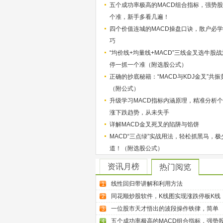
五个成功率极高的MACD组合指标，强势
个准，新手多看几遍！
四个价值连城的MACD操盘口诀，散户必
巧
“均价线+均量线+MACD”三线金叉选牛股
停一抓一个准（附选股公式）
正确的抄底秘籍：“MACD与KDJ金叉”共振
（附公式）
升级学习MACD指标内涵原理，精准分析
涨下跌趋势，从未失手
详解MACD金叉死叉的陷阱与馅饼
MACD“三点绿”实战用法，轻松抓黑马，极
道！（附选股公式）
资讯月榜
热门阅览
线性回归带讲解和利用方法
1
同花顺炒股软件，K线图实现涨跌停板K线
2
一位股市天才悟出的波段操作铁律，简单
3
五个成功率极高的MACD组合指标，强势
4