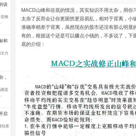
的设
MACD山峰和谷底的情况，其实知识不用太杂，用你
一定碰
太杂了反而会让你更困扰更容易乱，相对于背离，小
…
准确率稍差于背离，虽然现在的股市还没有那么明显
有的，根据这个还是可以赚点小钱的，不多说了，下
标和
底的介绍：
和主力
合，
线盈
法找
为那是
…
开启
控教
般玩老