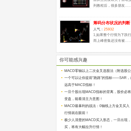
列教程后，很多朋友…
筹码分布状况的判断
人气：
25932
1,如果整个行情为下跌
而上峰密集还没有被…
你可能感兴趣
MACD零轴以上二次金叉选股法（附选股
一个可以让你提前“跑路”的指标——SAR
远高于MACD指标！
一旦个股出现MACD指标的背离，股价必
变盘，能看清主力意图！
MACD最暴利的战法：0轴线上方金叉买入
行情就在眼前！
极少人清楚的MACD买入形态，一旦出现
买，将有大幅拉升行情！