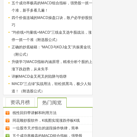
五个成功率极高的MACD组合指标，强势股一抓一
个准，新手多看几遍！
四个价值连城的MACD操盘口诀，散户必学炒股技
巧
“均价线+均量线+MACD”三线金叉选牛股战法，涨
停一抓一个准（附选股公式）
正确的抄底秘籍：“MACD与KDJ金叉”共振黄金坑
（附公式）
升级学习MACD指标内涵原理，精准分析个股的上
涨下跌趋势，从未失手
详解MACD金叉死叉的陷阱与馅饼
MACD“三点绿”实战用法，轻松抓黑马，极少人知
道！（附选股公式）
资讯月榜
热门阅览
线性回归带讲解和利用方法
1
同花顺炒股软件，K线图实现涨跌停板K线
2
一位股市天才悟出的波段操作铁律，简单
3
五个成功率极高的MACD组合指标，强势股
4