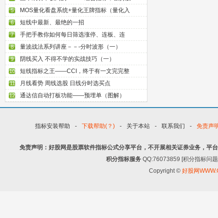
MOS量化看盘系统+量化王牌指标（量化入
5
短线中最新、最绝的一招
6
手把手教你如何每日筛选涨停、连板、连
7
量波战法系列讲座－－-分时波形（一）
8
阴线买入 不得不学的实战技巧（一）
9
短线指标之王——CCI，终于有一文完完整
10
月线看势 周线选股 日线分时选买点
11
通达信自动打板功能——预埋单（图解）
12
指标安装帮助
-
下载帮助(？)
-
关于本站
-
联系我们
-
免责声
免责声明：好股网是股票软件指标公式分享平台，不开展相关证券业务，平台
积分指标服务
QQ:76073859 [积分指
Copyright ©
好股网WWW.G