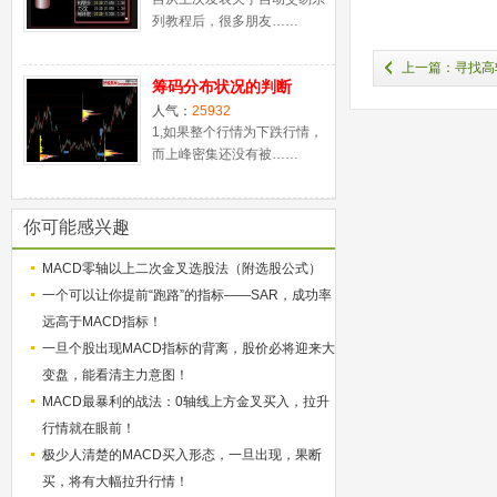
列教程后，很多朋友……
上一篇：寻找高
筹码分布状况的判断
人气：
25932
1,如果整个行情为下跌行情，
而上峰密集还没有被……
你可能感兴趣
MACD零轴以上二次金叉选股法（附选股公式）
一个可以让你提前“跑路”的指标——SAR，成功率
远高于MACD指标！
一旦个股出现MACD指标的背离，股价必将迎来大
变盘，能看清主力意图！
MACD最暴利的战法：0轴线上方金叉买入，拉升
行情就在眼前！
极少人清楚的MACD买入形态，一旦出现，果断
买，将有大幅拉升行情！