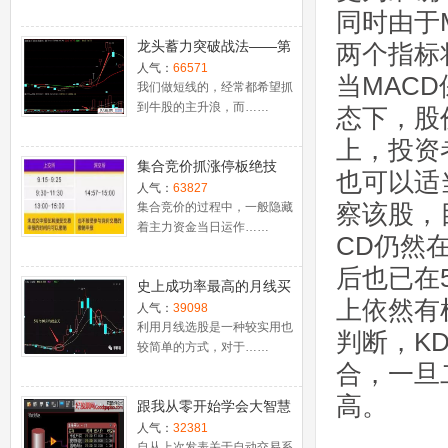
同时由于
龙头蓄力突破战法——第
两个指标
一时间介入牛股主升浪捕
人气：
66571
当MAC
捉涨停板的技巧（图解）
我们做短线的，经常都希望抓
到牛股的主升浪，而……
态下，股
上，投资
集合竞价抓涨停板绝技
也可以适
（附公式源码）
人气：
63827
察该股，
集合竞价的过程中，一般隐藏
着主力资金当日运作……
CD仍然
后也已在
史上成功率最高的月线买
上依然有
入法，精准高效筛选暴涨
人气：
39098
牛股，堪称选股法宝！
利用月线选股是一种较实用也
判断，K
较简单的方式，对于……
合，一旦
高。
跟我从零开始学会大智慧
股票池自动交易
人气：
32381
自从上次发表关于自动交易系