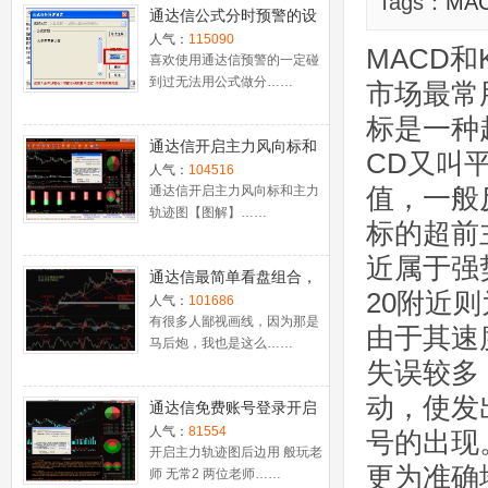
Tags：
MA
通达信公式分时预警的设
置
人气：
115090
MACD和
喜欢使用通达信预警的一定碰
到过无法用公式做分……
市场最常
标是一种
通达信开启主力风向标和
CD又叫
主力轨迹图【图解】
人气：
104516
值，一般
通达信开启主力风向标和主力
轨迹图【图解】……
标的超前
近属于强
通达信最简单看盘组合，
20附近
抓强势股双头的超短线盈
人气：
101686
利－－之五（均线战法找
有很多人鄙视画线，因为那是
由于其速
马后炮，我也是这么……
心脏）
失误较多
动，使发
通达信免费账号登录开启
十档框和调用主力监控教
人气：
81554
号的出现
程
开启主力轨迹图后边用 般玩老
更为准确
师 无常2 两位老师……