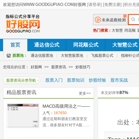
热门搜索：
大智慧
同花顺
首页
通达信公式
同花顺公式
大智慧公式
股票池：
通达信股票池
|
大智慧股票池
|
飞狐股票公式
|
指南针公
您现在的位置：
好股网
>>
股票资讯
>>
炒股技巧
股票入门
股票知识
炒股经验
股市实战
股票资讯分类导航
精品股票资讯
87%
本文好评率
更多>>
MACD高级用法之一——
稳健买入法+2点卖出法
人气：
167650
通过近期和朋友们教室里交
出处：
流，很多朋友针对于A股……