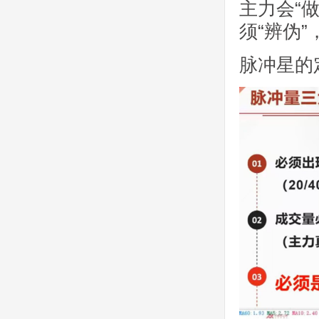
主力会“
须“辨伪
脉冲星的