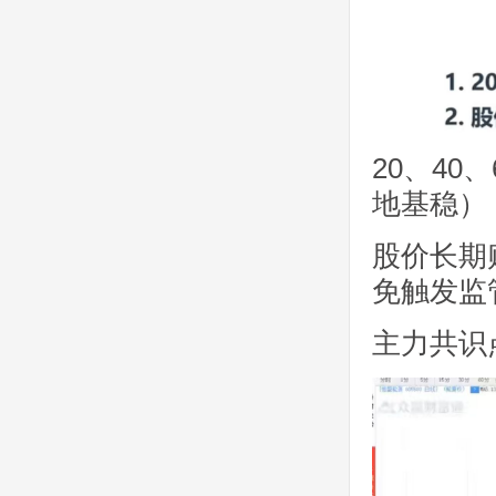
20、4
地基稳）
股价长期
免触发监
主力共识