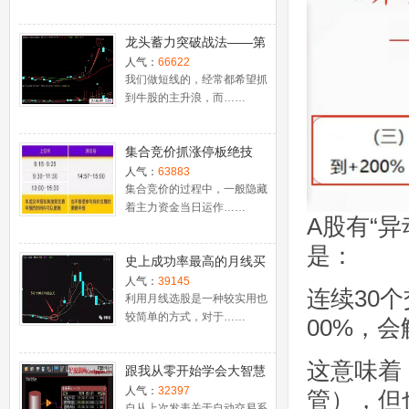
龙头蓄力突破战法——第
一时间介入牛股主升浪捕
人气：
66622
捉涨停板的技巧（图解）
我们做短线的，经常都希望抓
到牛股的主升浪，而……
集合竞价抓涨停板绝技
（附公式源码）
人气：
63883
集合竞价的过程中，一般隐藏
着主力资金当日运作……
A股有“
是：
史上成功率最高的月线买
入法，精准高效筛选暴涨
人气：
39145
连续30
牛股，堪称选股法宝！
利用月线选股是一种较实用也
较简单的方式，对于……
00%，
这意味着
跟我从零开始学会大智慧
股票池自动交易
人气：
32397
管），但
自从上次发表关于自动交易系