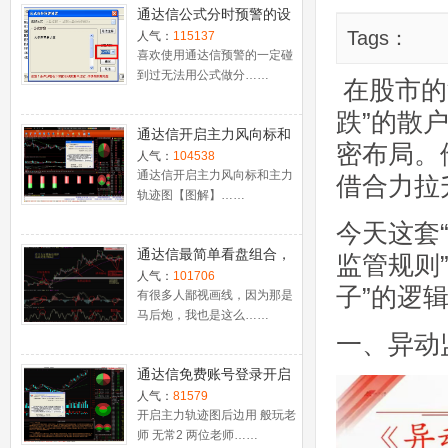
通达信公式分时预警的设
置
Tags：
人气：
115137
喜欢使用通达信预警的一定碰
到过无法用公式做分……
在股市的
跌”的散
通达信开启主力风向标和
密布局。
主力轨迹图【图解】
人气：
104538
通达信开启主力风向标和主力
借合力拉
轨迹图【图解】……
今天这套
通达信最简单看盘组合，
监管规则
抓强势股双头的超短线盈
人气：
101706
子”的逻
利－－之五（均线战法找
有很多人鄙视画线，因为那是
马后炮，我也是这么……
心脏）
一、异动
通达信免费账号登录开启
十档框和调用主力监控教
人气：
81579
程
开启主力轨迹图后边用 般玩老
师 无常2 两位老师……