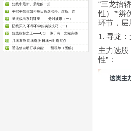
“三龙抬
短线中最新、最绝的一招
6
性）”“
手把手教你如何每日筛选涨停、连板、连
7
量波战法系列讲座－－-分时波形（一）
8
环节，层
阴线买入 不得不学的实战技巧（一）
9
短线指标之王——CCI，终于有一文完完整
10
1. 寻龙
月线看势 周线选股 日线分时选买点
11
主力选股
通达信自动打板功能——预埋单（图解）
12
性”：