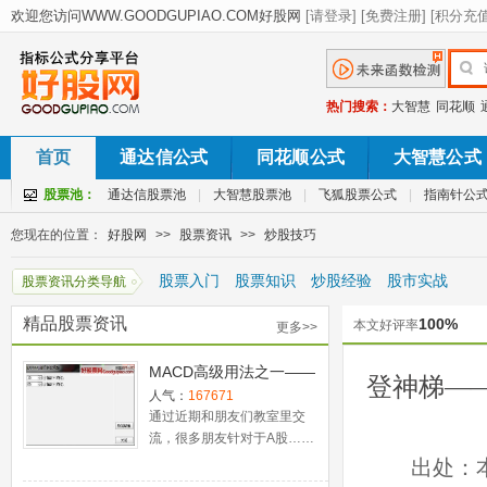
热门搜索：
大智慧
同花顺
首页
通达信公式
同花顺公式
大智慧公式
股票池：
通达信股票池
|
大智慧股票池
|
飞狐股票公式
|
指南针公
您现在的位置：
好股网
>>
股票资讯
>>
炒股技巧
股票入门
股票知识
炒股经验
股市实战
股票资讯分类导航
精品股票资讯
100%
本文好评率
更多>>
MACD高级用法之一——
登神梯—
稳健买入法+2点卖出法
人气：
167671
通过近期和朋友们教室里交
流，很多朋友针对于A股……
出处：