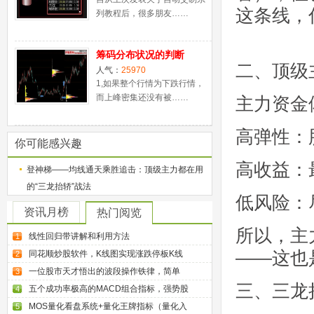
这条线，
列教程后，很多朋友……
筹码分布状况的判断
二、顶级
人气：
25970
1,如果整个行情为下跌行情，
而上峰密集还没有被……
主力资金
高弹性：
你可能感兴趣
高收益：
登神梯——均线通天乘胜追击：顶级主力都在用
的“三龙抬轿”战法
低风险：
资讯月榜
热门阅览
所以，主
线性回归带讲解和利用方法
1
——这也
同花顺炒股软件，K线图实现涨跌停板K线
2
一位股市天才悟出的波段操作铁律，简单
3
三、三龙
五个成功率极高的MACD组合指标，强势股
4
MOS量化看盘系统+量化王牌指标（量化入
5