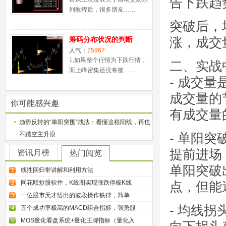
告下跌趋
列教程后，很多朋友……
突破后，
涨，成交
筹码分布状况的判断
人气：
25967
1,如果整个行情为下跌行情，
二、实战
而上峰密集还没有被……
- 成交
成交量的
你可能感兴趣
有成交量
趋势反转的“单阳突围”战法：看懂这根阳线，再也
不踏空主升浪
- 单阳
提前进场
资讯月榜
热门阅览
单阳突破
线性回归带讲解和利用方法
1
同花顺炒股软件，K线图实现涨跌停板K线
点，但能
2
一位股市天才悟出的波段操作铁律，简单
3
- 均线
五个成功率极高的MACD组合指标，强势股
4
MOS量化看盘系统+量化王牌指标（量化入
5