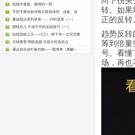
向下拐头
短线中最新、最绝的一招
6
转。如果
手把手教你如何每日筛选涨停、连板、连
7
正的反转
量波战法系列讲座－－-分时波形（一）
8
阴线买入 不得不学的实战技巧（一）
9
趋势反转
短线指标之王——CCI，终于有一文完完整
10
筹到倍量
月线看势 周线选股 日线分时选买点
11
通达信自动打板功能——预埋单（图解）
12
号。看懂
场，再也