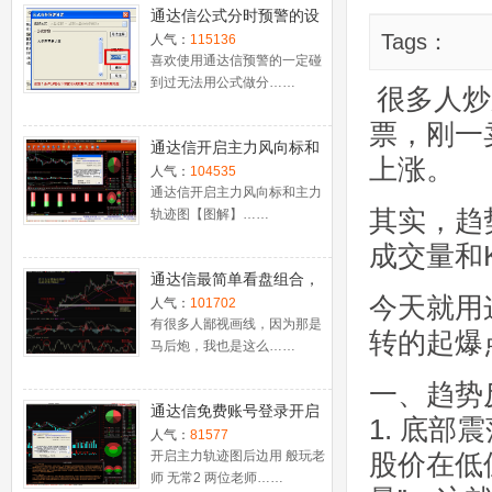
通达信公式分时预警的设
置
Tags：
人气：
115136
喜欢使用通达信预警的一定碰
到过无法用公式做分……
很多人炒
票，刚一
通达信开启主力风向标和
上涨。
主力轨迹图【图解】
人气：
104535
通达信开启主力风向标和主力
其实，趋
轨迹图【图解】……
成交量和
通达信最简单看盘组合，
今天就用
抓强势股双头的超短线盈
人气：
101702
利－－之五（均线战法找
有很多人鄙视画线，因为那是
转的起爆
马后炮，我也是这么……
心脏）
一、趋势
通达信免费账号登录开启
1. 底
十档框和调用主力监控教
人气：
81577
程
开启主力轨迹图后边用 般玩老
股价在低
师 无常2 两位老师……