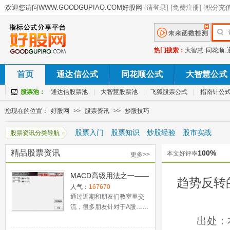
热门搜索：
大智慧
同花顺
首页
通达信公式
同花顺公式
大智慧公式
股票池：
通达信股票池
|
大智慧股票池
|
飞狐股票公式
|
指南针公
您现在的位置：
好股网
>>
股票资讯
>>
炒股技巧
股票入门
股票知识
炒股经验
股市实战
股票资讯分类导航
精品股票资讯
100%
本文好评率
更多>>
MACD高级用法之一——
趋势反转
稳健买入法+2点卖出法
人气：
167670
通过近期和朋友们教室里交
流，很多朋友针对于A股……
出处：