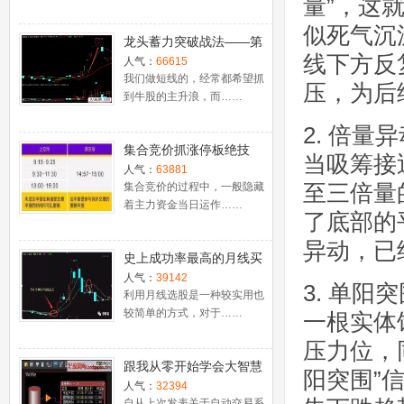
量”，这
似死气沉
龙头蓄力突破战法——第
线下方反
一时间介入牛股主升浪捕
人气：
66615
捉涨停板的技巧（图解）
我们做短线的，经常都希望抓
压，为后
到牛股的主升浪，而……
2. 倍
集合竞价抓涨停板绝技
当吸筹接
（附公式源码）
人气：
63881
至三倍量
集合竞价的过程中，一般隐藏
着主力资金当日运作……
了底部的
异动，已
史上成功率最高的月线买
入法，精准高效筛选暴涨
人气：
39142
3. 单
牛股，堪称选股法宝！
利用月线选股是一种较实用也
较简单的方式，对于……
一根实体
压力位，
跟我从零开始学会大智慧
阳突围”
股票池自动交易
人气：
32394
自从上次发表关于自动交易系