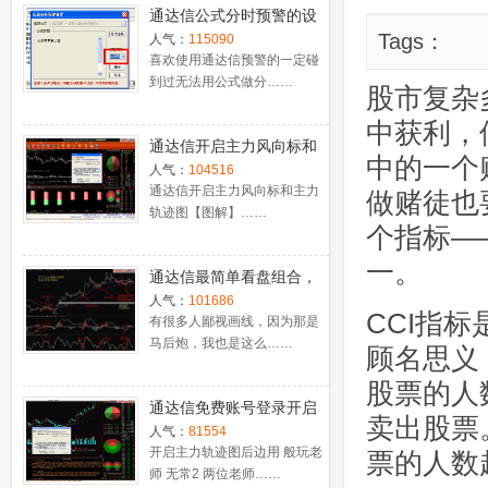
通达信公式分时预警的设
置
Tags：
人气：
115090
喜欢使用通达信预警的一定碰
到过无法用公式做分……
股市复杂
中获利，
通达信开启主力风向标和
中的一个
主力轨迹图【图解】
人气：
104516
通达信开启主力风向标和主力
做赌徒也
轨迹图【图解】……
个指标—
一。
通达信最简单看盘组合，
抓强势股双头的超短线盈
人气：
101686
CCI指
利－－之五（均线战法找
有很多人鄙视画线，因为那是
马后炮，我也是这么……
心脏）
顾名思义
股票的人
通达信免费账号登录开启
卖出股票
十档框和调用主力监控教
人气：
81554
程
开启主力轨迹图后边用 般玩老
票的人数
师 无常2 两位老师……