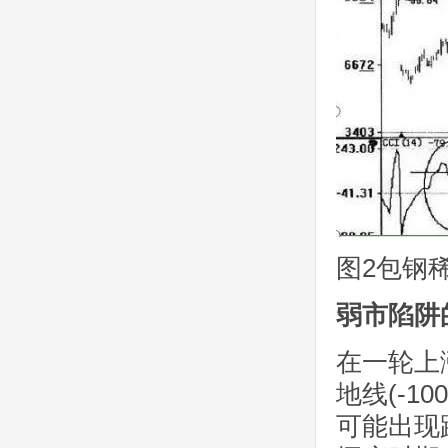
图2包钢稀土
弱市陷阱
在一轮上
地线(-
可能出现