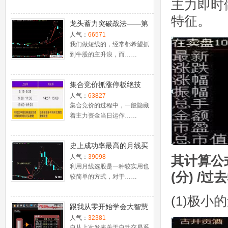
主力即时
特征。
龙头蓄力突破战法——第
一时间介入牛股主升浪捕
人气：
66571
捉涨停板的技巧（图解）
我们做短线的，经常都希望抓
到牛股的主升浪，而……
集合竞价抓涨停板绝技
（附公式源码）
人气：
63827
集合竞价的过程中，一般隐藏
着主力资金当日运作……
史上成功率最高的月线买
入法，精准高效筛选暴涨
人气：
39098
其计算公
牛股，堪称选股法宝！
利用月线选股是一种较实用也
(分) /
较简单的方式，对于……
(1)极
跟我从零开始学会大智慧
股票池自动交易
人气：
32381
自从上次发表关于自动交易系