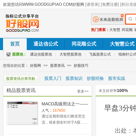
热门搜索：
大智慧
同花顺
首页
通达信公式
同花顺公式
大智慧公式
股票池：
通达信股票池
|
大智慧股票池
|
飞狐股票公式
|
指南针公
您现在的位置：
好股网
>>
股票资讯
>>
炒股技巧
股票入门
股票知识
炒股经验
股市实战
股票资讯分类导航
精品股票资讯
100%
本文好评率
更多>>
MACD高级用法之一——
早盘3分
稳健买入法+2点卖出法
人气：
167650
通过近期和朋友们教室里交
流，很多朋友针对于A股……
出处：