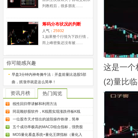
列教程后，很多朋友……
筹码分布状况的判断
人气：
25932
1,如果整个行情为下跌行情，
而上峰密集还没有被……
你可能感兴趣
这是一个
早盘3分钟内神奇擒牛法：开盘前量比选股5部
(2)量比
曲，抓涨停就是这么简单！
资讯月榜
热门阅览
线性回归带讲解和利用方法
1
同花顺炒股软件，K线图实现涨跌停板K线
2
一位股市天才悟出的波段操作铁律，简单
3
五个成功率极高的MACD组合指标，强势股
4
MOS量化看盘系统+量化王牌指标（量化入
5