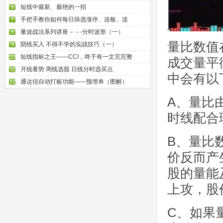
短线中最新、最绝的一招
6
手把手教你如何每日筛选涨停、连板、连
7
量波战法系列讲座－－-分时波形（一）
8
量比数值
阴线买入 不得不学的实战技巧（一）
9
短线指标之王——CCI，终于有一文完完整
10
成交量平
月线看势 周线选股 日线分时选买点
11
中会有以
通达信自动打板功能——预埋单（图解）
12
A、量比
时线配合
B、量比
价反而产
股的量能
上攻，股
C、如果