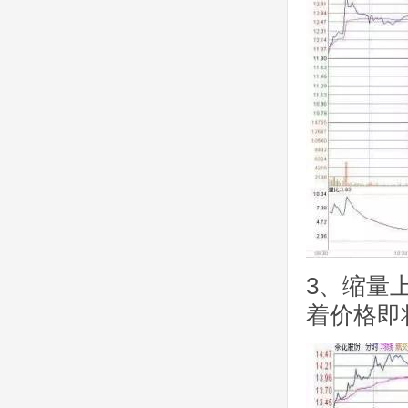
3、缩量
着价格即