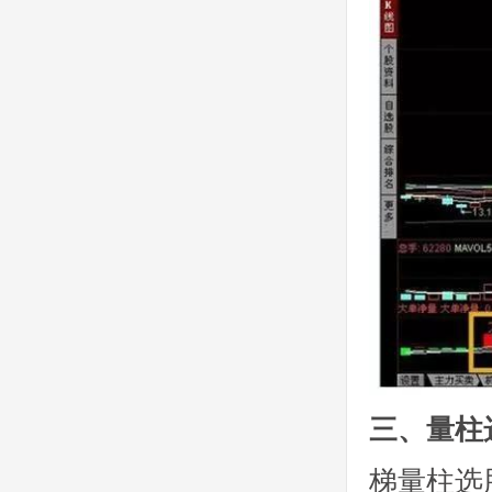
三、量柱
梯量柱选