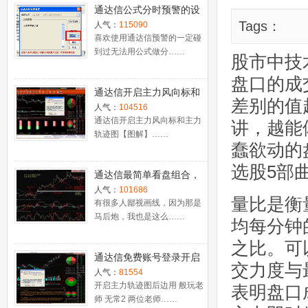
通达信公式分时预警的设
置
Tags：
人气：
115090
喜欢使用通达信预警的一定碰
到过无法用公式做分……
股市中技
盘口的成
通达信开启主力风向标和
差别的值
主力轨迹图【图解】
人气：
104516
通达信开启主力风向标和主力
讲，越能
轨迹图【图解】……
蠢欲动的
选股5部
通达信最简单看盘组合，
抓强势股双头的超短线盈
人气：
101686
量比是衡
利－－之五（均线战法找
有很多人鄙视画线，因为那是
马后炮，我也是这么……
心脏）
均每分钟
之比。可
通达信免费账号登录开启
交力度与
十档框和调用主力监控教
人气：
81554
程
开启主力轨迹图后边用 般玩老
表明盘口
师 无常2 两位老师……