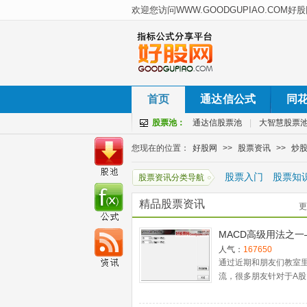
首页
通达信公式
同
股票池：
通达信股票池
|
大智慧股票
您现在的位置：
好股网
>>
股票资讯
>>
炒
股票入门
股票知
股票资讯分类导航
精品股票资讯
更
MACD高级用法之一
稳健买入法+2点卖
人气：
167650
通过近期和朋友们教室
流，很多朋友针对于A股