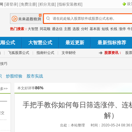
设
热门搜索：
大智慧
同花顺
通达信
主图
选股
分时
基本面
短线
长线
涨停
牛
花顺公式
大智慧公式
最近更新
最新指标推荐
池
|
飞狐股票公式
|
指南针公式
|
文华财经
股票资讯：
股
股技巧
识
炒股经验
股市实战
86%
本文好评率
多>>
——
手把手教你如何每日筛选涨停、连
出法
里交
解）
……
出处：本站整理
时间：2020-05-24 08:36: