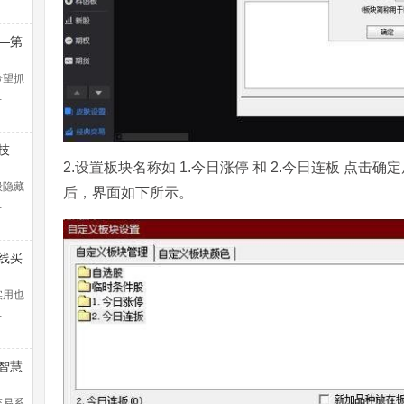
—第
浪捕
解）
希望抓
…
技
2.设置板块名称如 1.今日涨停 和 2.今日连板 点
般隐藏
后，界面如下所示。
…
线买
暴涨
！
实用也
…
智慧
交易系