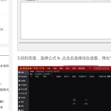
…
行情，
…
3.回到页面，选择公式 fx ,点击后选择综合选股，弹出
未涨停
）
股模式
解）
率