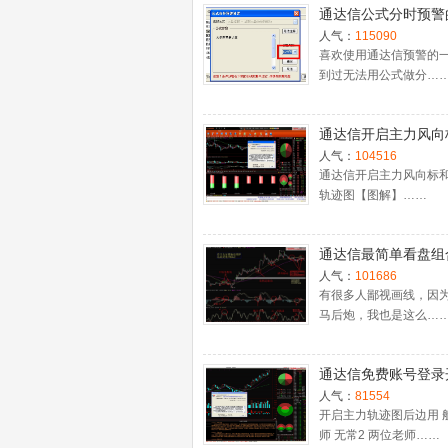
通达信公式分时预警
置
人气：
115090
喜欢使用通达信预警的
到过无法用公式做分…
通达信开启主力风向
主力轨迹图【图解】
人气：
104516
通达信开启主力风向标
轨迹图【图解】……
通达信最简单看盘组
抓强势股双头的超短
人气：
101686
利－－之五（均线战
有很多人鄙视画线，因
马后炮，我也是这么…
心脏）
通达信免费账号登录
十档框和调用主力监
人气：
81554
程
开启主力轨迹图后边用 
师 无常2 两位老师……