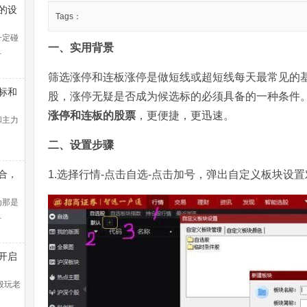
的设
Tags：
一定碰
一、实用背景
…
筛选涨停和连板涨停是做短线或超短线每天最常见的
标和
股，涨停无疑是否成为候选标的必须具备的一种条件
涨停和连板的股票
，更便捷，更迅速。
和主力
二、设置步骤
合，
1.选择行情-点击自选-点击加号，弹出自定义板块设
线盈
法找
为那是
…
开启
控教
般玩老