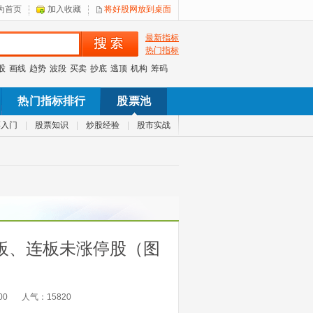
为首页
加入收藏
将好股网放到桌面
最新指标
热门指标
股
画线
趋势
波段
买卖
抄底
逃顶
机构
筹码
热门指标排行
股票池
票入门
|
股票知识
|
炒股经验
|
股市实战
板、连板未涨停股（图
00
人气：
15820