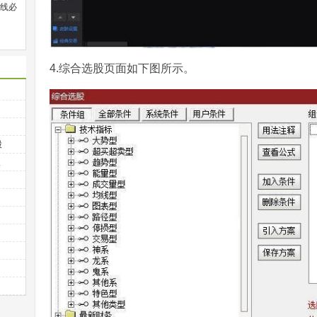
线必
4.综合选股页面如下图所示。
股
入