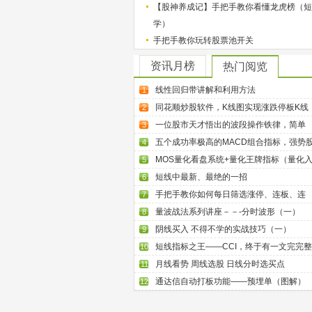
【股神养成记】手把手教你看懂龙虎榜（短
学）
手把手教你玩转股票池开关
资讯月榜
热门阅览
线性回归带讲解和利用方法
1
同花顺炒股软件，K线图实现涨跌停板K线
2
一位股市天才悟出的波段操作铁律，简单
3
五个成功率极高的MACD组合指标，强势
4
MOS量化看盘系统+量化王牌指标（量化
5
短线中最新、最绝的一招
6
手把手教你如何每日筛选涨停、连板、连
7
量波战法系列讲座－－-分时波形（一）
8
阴线买入 不得不学的实战技巧（一）
9
短线指标之王——CCI，终于有一文完完整
10
月线看势 周线选股 日线分时选买点
11
通达信自动打板功能——预埋单（图解）
12