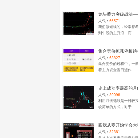
龙头蓄力突破战法—
一时间介入牛股主升
人气：
66571
捉涨停板的技巧（图
我们做短线的，经常都
到牛股的主升浪，而…
集合竞价抓涨停板绝
（附公式源码）
人气：
63827
集合竞价的过程中，一
着主力资金当日运作…
史上成功率最高的月
入法，精准高效筛选
人气：
39098
牛股，堪称选股法宝
利用月线选股是一种较
较简单的方式，对于…
跟我从零开始学会大
股票池自动交易
人气：
32381
自从上次发表关于自动